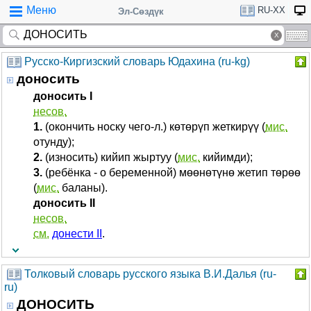
Меню
RU-XX
Эл-Сөздүк
Русско-Киргизский словарь Юдахина (ru-kg)
доносить
доносить I
несов.
1.
(окончить носку чего-л.) көтөрүп жеткирүү (
мис.
отунду);
2.
(износить) кийип жыртуу (
мис.
кийимди);
3.
(ребёнка - о беременной) мөөнөтүнө жетип төрөө
(
мис.
баланы).
доносить II
несов.
см.
донести II
.
Толковый словарь русского языка В.И.Далья (ru-
ru)
ДОНОСИТЬ