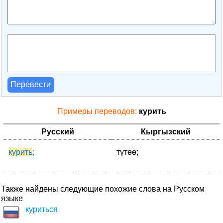
Перевести
Примеры переводов:
курить
Русский
Кыргызский
курить
;
түтөө;
Также найдены следующие похожие слова на Русском
языке
куриться