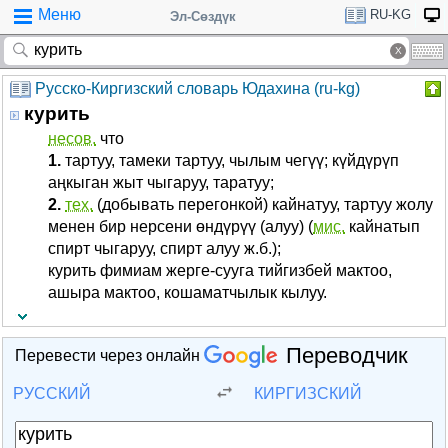
Меню
RU-KG
Эл-Сөздүк
Русско-Киргизский словарь Юдахина (ru-kg)
курить
несов.
что
1.
тартуу, тамеки тартуу, чылым чегүү; күйдүрүп
аңкыган жыт чыгаруу, таратуу;
2.
тех.
(добывать перегонкой) кайнатуу, тартуу жолу
менен бир нерсени өндүрүү (алуу) (
мис.
кайнатып
спирт чыгаруу, спирт алуу ж.б.);
курить фимиам жерге-сууга тийгизбей мактоо,
ашыра мактоо, кошаматчылык кылуу.
Переводчик
Перевести через онлайн
РУССКИЙ
КИРГИЗСКИЙ