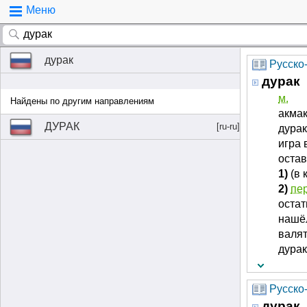
Меню
дурак
Русско
дурак
м.
Найдены по другим направлениям
акмак
ДУРАК
[ru-ru]
дура
игра 
остав
1)
(в 
2)
пе
остат
нашё
валя
дурак
Русско-
дурак