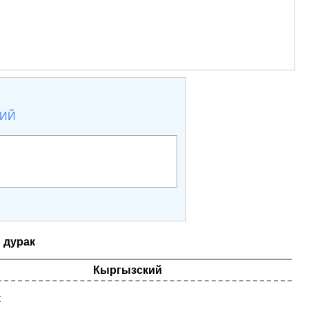
КИЙ
:
дурак
Кыргызский
к