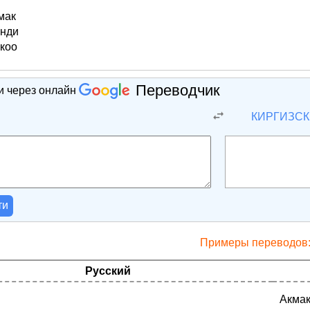
мак
нди
коо
Переводчик
и через онлайн
Й
КИРГИЗС
ти
Примеры переводов
Русский
Акма