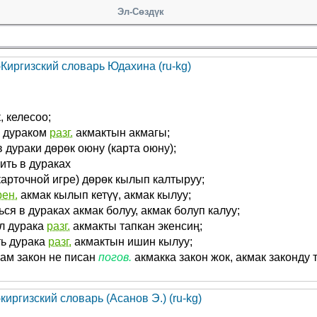
Эл-Сөздүк
-Киргизский словарь Юдахина (ru-kg)
, келесоо;
к дураком
разг.
акмактын акмагы;
в дураки дөрөк оюну (карта оюну);
ить в дураках
карточной игре) дөрөк кылып калтыруу;
рен.
акмак кылып кетүү, акмак кылуу;
ься в дураках акмак болуу, акмак болуп калуу;
л дурака
разг.
акмакты тапкан экенсиң;
ть дурака
разг.
акмактын ишин кылуу;
ам закон не писан
погов.
акмакка закон жок, акмак законду 
киргизский словарь (Асанов Э.) (ru-kg)