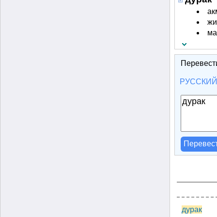
ак
жи
ма
Перевест
РУССКИ
Перевес
дурак