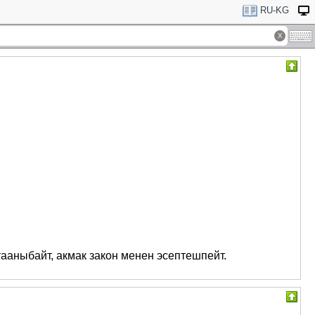
RU-KG
тааныбайт, акмак закон менен эсептешпейт.