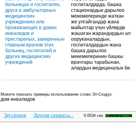
больницах и госпиталях,
госпиталдарда, башка
друга в амбулаторных
стационардык дарылоо
медицинских
мекемелеринде жаткан
учреждениях или
же улгайгандар жана
проживающих в домах
майыптар үчүн үйлөрдө
инвалидов и
жашаган жарандардын ал
престарелых, заверенные
ооруканалардын,
главным врачом этих
госпиталдардын жана
больниц, госпиталей и
башка дарылоо
других медицинских
мекемелеринин башкы
учреждений
врачтары тарабынан,
алардын медициналык бө
Можете поискать примеры использование слово Эл-Создук:
дом инвалидов
Эл-сөздүк
Другие сервисы...
0.0534 сек.