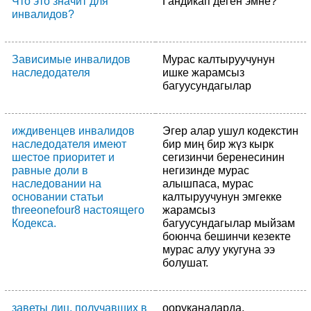
Что это значит для
Гандикап деген эмне?
инвалидов?
Зависимые инвалидов
Мурас калтыруучунун
наследодателя
ишке жарамсыз
багуусундагылар
иждивенцев инвалидов
Эгер алар ушул кодекстин
наследодателя имеют
бир миң бир жүз кырк
шестое приоритет и
сегизинчи беренесинин
равные доли в
негизинде мурас
наследовании на
алышпаса, мурас
основании статьи
калтыруучунун эмгекке
threeonefour8 настоящего
жарамсыз
Кодекса.
багуусундагылар мыйзам
боюнча бешинчи кезекте
мурас алуу укугуна ээ
болушат.
заветы лиц, получавших в
ооруканаларда,