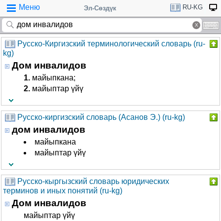
Меню
RU-KG
Эл-Сөздүк
Русско-Киргизский терминологический словарь (ru-
kg)
Дом инвалидов
1.
майыпкана;
2.
майыптар үйү
Русско-киргизский словарь (Асанов Э.) (ru-kg)
дом инвалидов
майыпкана
майыптар үйү
Русско-кыргызский словарь юридических
терминов и иных понятий (ru-kg)
Дом инвалидов
майыптар үйү