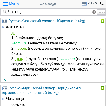
Меню
RU-KG
Эл-Сөздүк
Русско-Киргизский словарь Юдахина (ru-kg)
частица
ж.
1.
(неболыиая доля) бөлүкчө;
частица
вещества заттын бөлүкчөсү;
2.
перен.
(небольшое количество чего-л.) кичинекей,
бир аз;
3.
грам.
(служебное слово)
частица
(жанаша турган
сөздүн же бүтүн бир сүйлөмдүн маанисин күчөтүү же
кемитүү үчүн колдонулуучу "го", "эле" өңдүү
жардамчы сөз).
Русско-кыргызский словарь юридических
терминов и иных понятий (ru-kg)
Частица
бөлүкчө