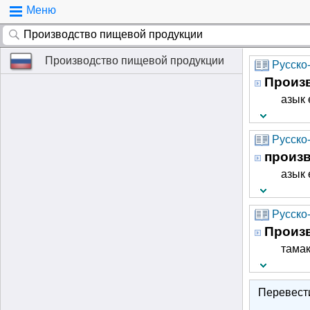
Меню
Производство пищевой продукции
Русско
Произ
азык
Русско-
произ
азык
Русско
Произ
тама
Перевест