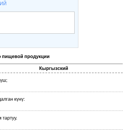
КИЙ
 пищевой продукции
Кыргызский
үш;
алган күнү:
 тартуу.