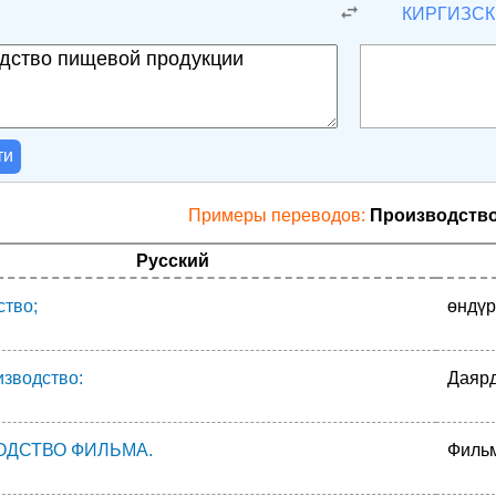
Й
КИРГИЗС
ти
Примеры переводов:
Производство
Русский
ство;
өндүр
изводство:
Даярд
ОДСТВО ФИЛЬМА.
Фильм