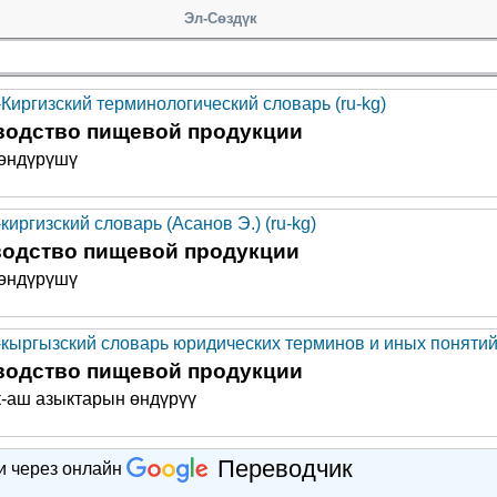
Эл-Сөздүк
-Киргизский терминологический словарь (ru-kg)
водство пищевой продукции
 өндүрүшү
киргизский словарь (Асанов Э.) (ru-kg)
водство пищевой продукции
 өндүрүшү
-кыргызский словарь юридических терминов и иных понятий 
водство пищевой продукции
к-аш азыктарын өндүрүү
Переводчик
и через онлайн