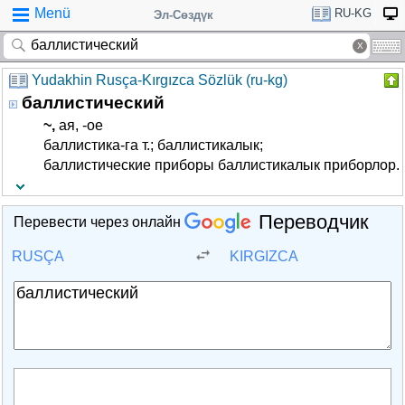
Menü
RU-KG
Эл-Сөздүк
Yudakhin Rusça-Kırgızca Sözlük (ru-kg)
баллистический
~,
­ая, -ое
баллистика-га т.; баллистикалык;
баллистические приборы баллистикалык приборлор.
Переводчик
Перевести через онлайн
RUSÇA
KIRGIZCA