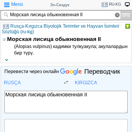
Menü
RU-KG
Эл-Сөздүк
Rusça-Kırgızca Biyolojik Terimler ve Hayvan İsimleri
Sözlüğü (ru-kg)
Морская лисица обыкновенная II
(Alopias vulpinus) кадимки тулкуакула; акулалардын
бир түрү.
Переводчик
Перевести через онлайн
RUSÇA
KIRGIZCA