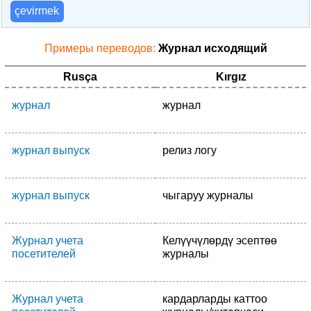
çevirmek
Примеры переводов:
Журнал исходящий
Rusça
Kırgız
журнал
журнал
журнал выпуск
релиз логу
журнал выпуск
чыгаруу журналы
Журнал учета
Келүүчүлөрдү эсептөө
посетителей
журналы
Журнал учета
кардарларды каттоо