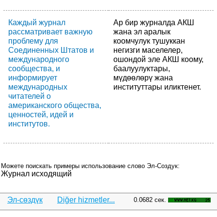
Каждый журнал
Ар бир журналда АКШ
рассматривает важную
жана эл аралык
проблему для
коомчулук тушуккан
Соединенных Штатов и
негизги маселелер,
международного
ошондой эле АКШ коому,
сообщества, и
баалуулуктары,
информирует
мүдөөлөрү жана
международных
институттары иликтенет.
читателей о
американского общества,
ценностей, идей и
институтов.
Можете поискать примеры использование слово Эл-Создук:
Журнал исходящий
Эл-сөздүк
Diğer hizmetler...
0.0682 сек.