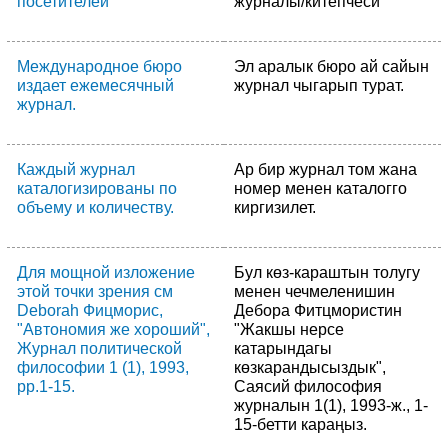
посетителей
журналы/китепчеси
Международное бюро
Эл аралык бюро ай сайын
издает ежемесячный
журнал чыгарып турат.
журнал.
Каждый журнал
Ар бир журнал том жана
каталогизированы по
номер менен каталогго
объему и количеству.
киргизилет.
Для мощной изложение
Бул көз-караштын толугу
этой точки зрения см
менен чечмеленишин
Deborah Фицморис,
Дебора Фитцмористин
"Автономия же хороший",
"Жакшы нерсе
Журнал политической
катарындагы
философии 1 (1), 1993,
көзкарандысыздык",
pp.1-15.
Саясий философия
журналын 1(1), 1993-ж., 1-
15-бетти караңыз.