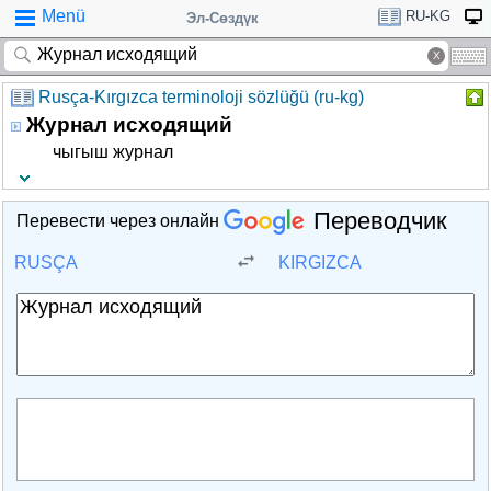
Menü
RU-KG
Эл-Сөздүк
Rusça-Kırgızca terminoloji sözlüğü (ru-kg)
Журнал исходящий
чыгыш журнал
Переводчик
Перевести через онлайн
RUSÇA
KIRGIZCA