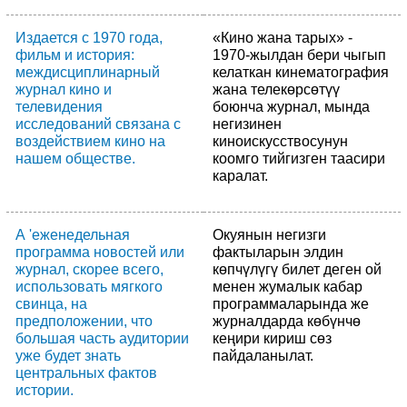
Издается с 1970 года,
«Кино жана тарых» -
фильм и история:
1970-жылдан бери чыгып
междисциплинарный
келаткан кинематография
журнал кино и
жана телекөрсөтүү
телевидения
боюнча журнал, мында
исследований связана с
негизинен
воздействием кино на
киноискусствосунун
нашем обществе.
коомго тийгизген таасири
каралат.
А 'еженедельная
Окуянын негизги
программа новостей или
фактыларын элдин
журнал, скорее всего,
көпчүлүгү билет деген ой
использовать мягкого
менен жумалык кабар
свинца, на
программаларында же
предположении, что
журналдарда көбүнчө
большая часть аудитории
кеңири кириш сөз
уже будет знать
пайдаланылат.
центральных фактов
истории.