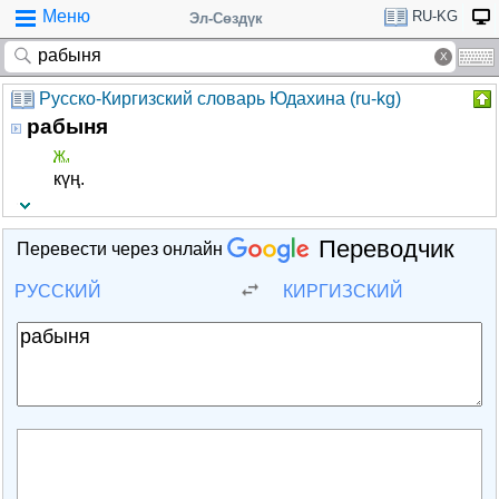
Меню
RU-KG
Эл-Сөздүк
Русско-Киргизский словарь Юдахина (ru-kg)
рабыня
ж.
күң.
Переводчик
Перевести через онлайн
РУССКИЙ
КИРГИЗСКИЙ