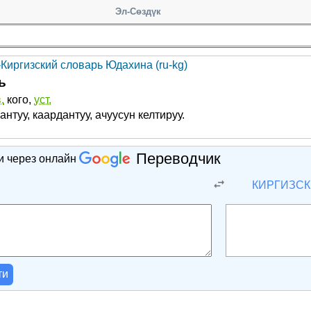
Эл-Сөздүк
-Киргизский словарь Юдахина (ru-kg)
ь
.
кого,
уст.
антуу, каардантуу, ачуусун келтируу.
Переводчик
и через онлайн
Й
КИРГИЗС
ти