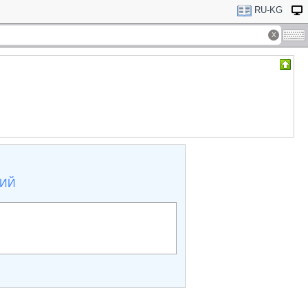
RU-KG
КИЙ