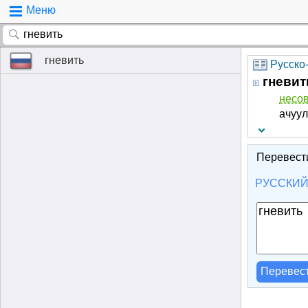
Меню
гневить
Русско
гневит
несов
ачуул
Перевест
РУССКИ
Перевес