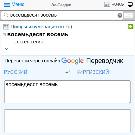
Меню
RU-KG
Эл-Сөздүк
Цифры и нумерация (ru-kg)
восемьдесят восемь
сексен сегиз
Переводчик
Перевести через онлайн
РУССКИЙ
КИРГИЗСКИЙ