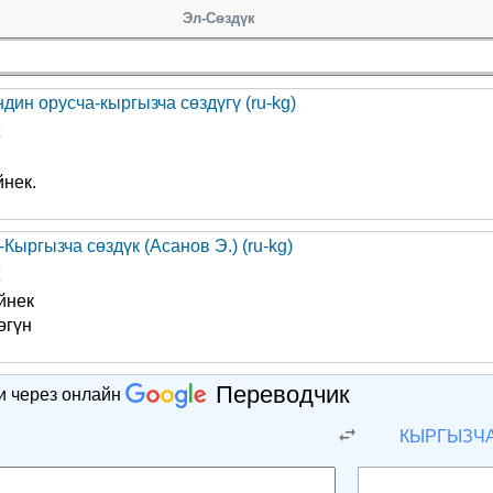
Эл-Сөздүк
дин орусча-кыргызча сөздүгү (ru-kg)
к
йнек.
Кыргызча сөздүк (Асанов Э.) (ru-kg)
к
йнек
өгүн
Переводчик
и через онлайн
КЫРГЫЗЧ