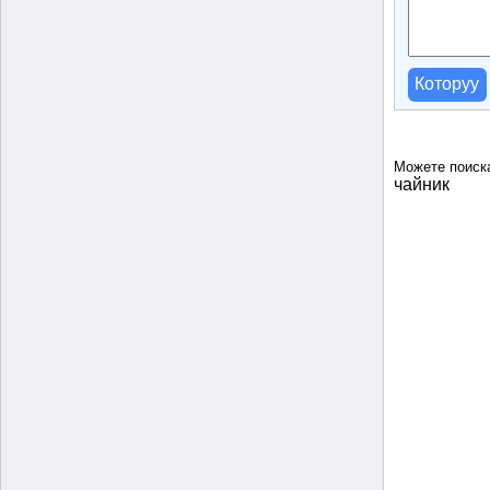
Которуу
Можете поиск
чайник