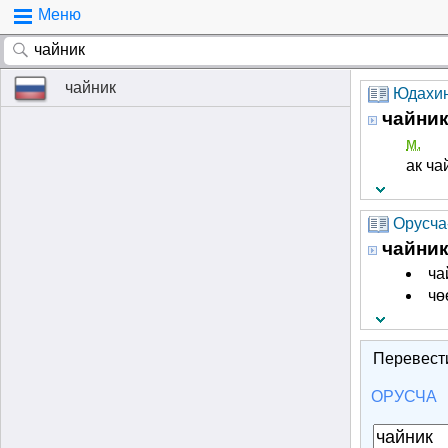
Меню
чайник
Юдахин
чайни
м.
ак ча
Орусча-
чайни
ча
чө
Перевест
ОРУСЧА