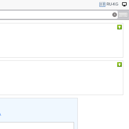
RU-KG
А