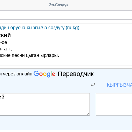
Эл-Сөздүк
дин орусча-кыргызча сөздүгү (ru-kg)
ский
 -ое
га т.;
ские песни цыган ырлары.
Переводчик
и через онлайн
КЫРГЫЗЧ