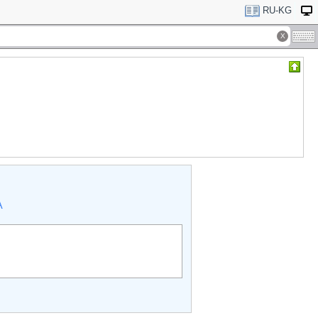
RU-KG
А