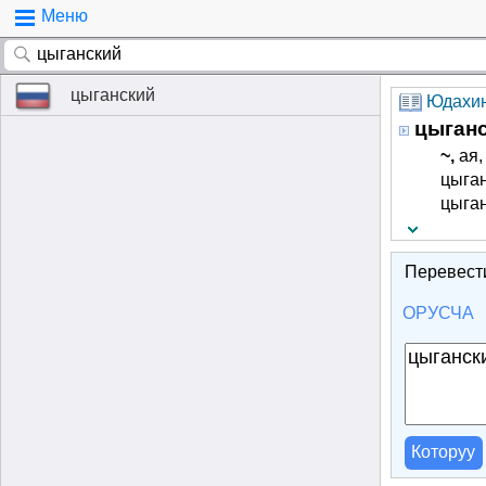
Меню
цыганский
Юдахин
цыган
~,
­ая,
цыган-
цыган
Перевест
ОРУСЧА
Которуу