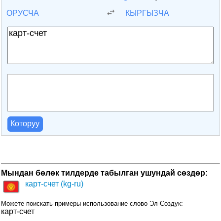
ОРУСЧА
КЫРГЫЗЧА
Которуу
Мындан бөлөк тилдерде табылган ушундай сөздөр:
карт-счет (kg-ru)
Можете поискать примеры использование слово Эл-Создук:
карт-счет