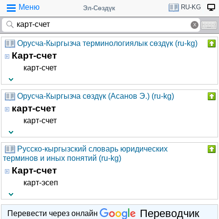
Меню
RU-KG
Эл-Сөздүк
Орусча-Кыргызча терминологиялык сөздүк (ru-kg)
Карт-счет
карт-счет
Орусча-Кыргызча сөздүк (Асанов Э.) (ru-kg)
карт-счет
карт-счет
Русско-кыргызский словарь юридических
терминов и иных понятий (ru-kg)
Карт-счет
карт-эсеп
Переводчик
Перевести через онлайн