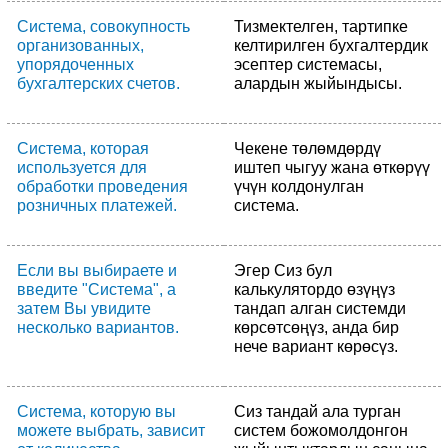
Система, совокупность
Тизмектелген, тартипке
организованных,
келтирилген бухгалтердик
упорядоченных
эсептер системасы,
бухгалтерских счетов.
алардын жыйындысы.
Система, которая
Чекене төлөмдөрдү
используется для
иштеп чыгуу жана өткөрүү
обработки проведения
үчүн колдонулган
розничных платежей.
система.
Если вы выбираете и
Эгер Сиз бул
введите "Система", а
калькулятордо өзүңүз
затем Вы увидите
тандап алган системди
несколько вариантов.
көрсөтсөңүз, анда бир
нече вариант көрөсүз.
Система, которую вы
Сиз тандай ала турган
можете выбрать, зависит
систем божомолдонгон