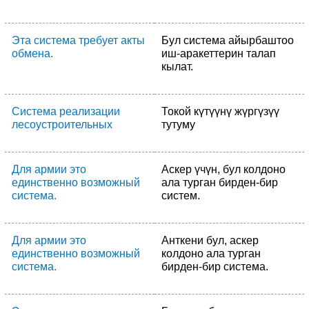
Эта система требует акты
Бул система айырбаштоо
обмена.
иш-аракеттерин талап
кылат.
Система реализации
Токой күтүүнү жүргүзүү
лесоустроительных
тутуму
Для армии это
Аскер үчүн, бул колдоно
единственно возможный
ала турган бирден-бир
система.
систем.
Для армии это
Анткени бул, аскер
единственно возможный
колдоно ала турган
система.
бирден-бир система.