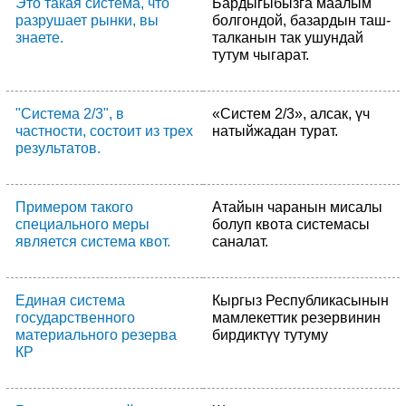
Это такая система, что
Бардыгыбызга маалым
разрушает рынки, вы
болгондой, базардын таш-
знаете.
талканын так ушундай
тутум чыгарат.
"Система 2/3", в
«Систем 2/3», алсак, үч
частности, состоит из трех
натыйжадан турат.
результатов.
Примером такого
Атайын чаранын мисалы
специального меры
болуп квота системасы
является система квот.
саналат.
Единая система
Кыргыз Республикасынын
государственного
мамлекеттик резервинин
материального резерва
бирдиктүү тутуму
КР