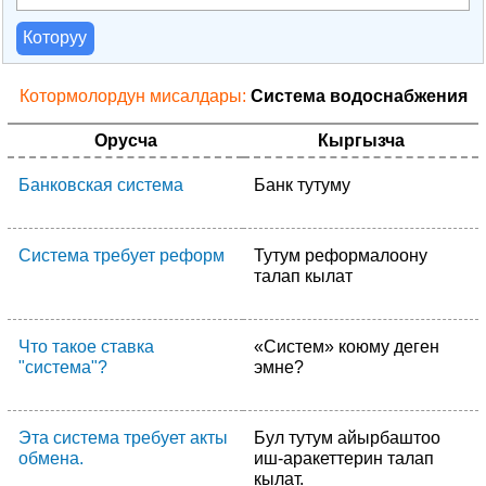
Которуу
Котормолордун мисалдары:
Система водоснабжения
Орусча
Кыргызча
Банковская система
Банк тутуму
Система требует реформ
Тутум реформалоону
талап кылат
Что такое ставка
«Систем» коюму деген
"система"?
эмне?
Эта система требует акты
Бул тутум айырбаштоо
обмена.
иш-аракеттерин талап
кылат.