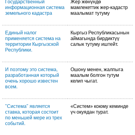
Государственный
Жер жөнүндө
информационная система
мамлекеттик жер-кадастр
земельного кадастра
маалымат тутуму
Единый налог
Кыргыз Республикасынын
применяется система на
аймагында бирдиктүү
территории Кыргызской
салык тутуму иштейт.
Республики.
И поэтому это система,
Ошону менен, жалпыга
разработанная который
маалым болгон тутум
очень хорошо известен
келип чыгат.
всем.
"Система" является
«Систем» коюму кеминде
ставка, которая состоит
үч окуядан турат.
по меньшей мере из трех
событий.