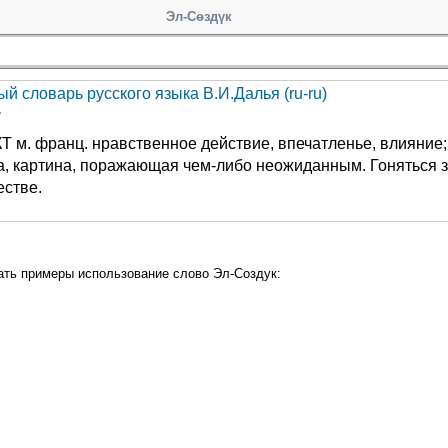
Эл-Сөздүк
й словарь русского языка В.И.Далья (ru-ru)
Т
 м. франц. нравственное действие, впечатленье, влияние;
, картина, поражающая чем-либо неожиданным. Гоняться за
стве.
ать примеры использование слово Эл-Создук: