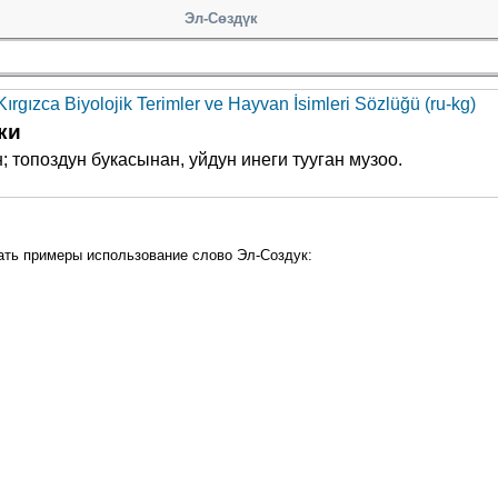
Эл-Сөздүк
ırgızca Biyolojik Terimler ve Hayvan İsimleri Sözlüğü (ru-kg)
ки
; топоздун букасынан, уйдун инеги тууган музоо.
ать примеры использование слово Эл-Создук: