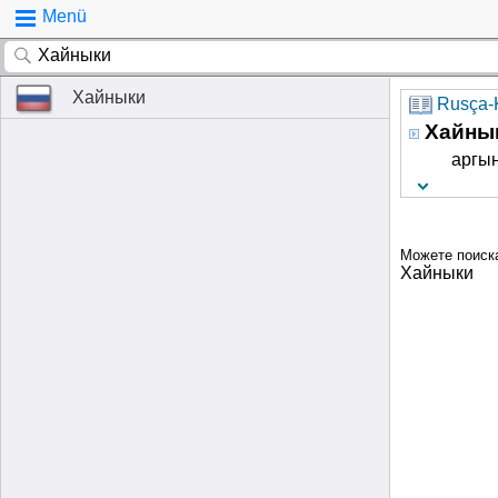
Menü
Хайныки
Rusça-K
Хайны
аргын
Можете поиск
Хайныки