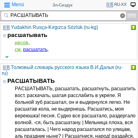
Menü
RU-XX
Эл-Сөздүк
Yudakhin Rusça-Kırgızca Sözlük (ru-kg)
расшатывать
несов.
см.
расшатать
.
Толковый словарь русского языка В.И.Далья (ru-
ru)
РАСШАТЫВАТЬ
РАСШАТЫВАТЬ, расшатать, расшатнуть, расшатить
вост. раскачать, шатая расслабить в укрепе. Я
больной зуб расшатал, он и выдернулся легко. Не
расшатав кола, не выдернешь. Расшатись, моя
вереюшка! песня. Судно все расшатало, раздергало
волной. -ся, быть расшатану. | Мельница плоха, вся
расшаталась. | Чего народ расшатался по улицам,
аль праздник ныне? | Расшатнися, народ! раздайся,