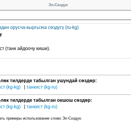
Эл-Сөздүк
дин орусча-кыргызча сөздүгү (ru-kg)
т
ст (танк айдоочу киши).
лөк тилдерде табылган ушундай сөздөр:
ст (kg-kg)
танкист (kg-ru)
лөк тилдерде табылган окшош сөздөр:
ст (kg-kg)
танкист (kg-ru)
ать примеры использование слово Эл-Создук: