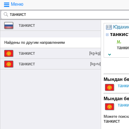
Меню
танкист
Юдахин
танкис
м.
Найдены по другим направлениям
танки
танкист
[kg-kg]
танкист
[kg-ru]
Мындан бө
танки
Мындан бө
танки
Можете поиск
танкист