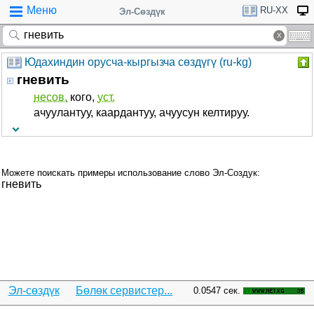
Меню
RU-XX
Эл-Сөздүк
Юдахиндин орусча-кыргызча сөздүгү (ru-kg)
гневить
несов.
кого,
уст.
ачуулантуу, каардантуу, ачуусун келтируу.
Можете поискать примеры использование слово Эл-Создук:
гневить
Эл-сөздүк
Бөлөк сервистер...
0.0547 сек.