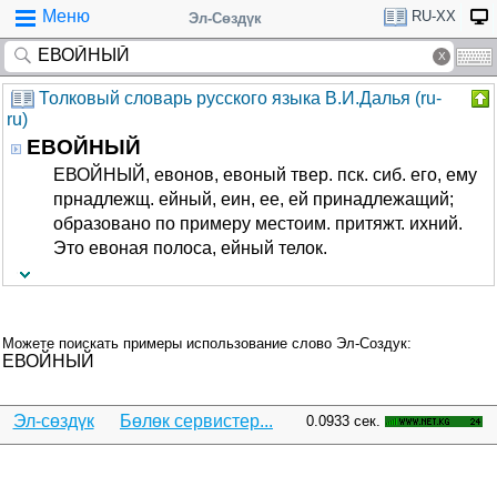
Меню
RU-XX
Эл-Сөздүк
Толковый словарь русского языка В.И.Далья (ru-
ru)
ЕВОЙНЫЙ
ЕВОЙНЫЙ, евонов, евоный твер. пск. сиб. его, ему
прнадлежщ. ейный, еин, ее, ей принадлежащий;
образовано по примеру местоим. притяжт. ихний.
Это евоная полоса, ейный телок.
Можете поискать примеры использование слово Эл-Создук:
ЕВОЙНЫЙ
Эл-сөздүк
Бөлөк сервистер...
0.0933 сек.