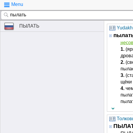
Menu
ПЫЛАТЬ
Yudakhi
пылат
несов
1.
(яр
дрова
2.
(св
пылае
3.
(ст
щёки 
4.
че
пылат
пылат
Толковы
ПЫЛА