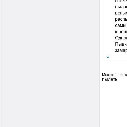
ПЫЛАТ
пылае
вспых
распы
самый
юноше
Одной
Пывко
замар
Можете поиск
пылать