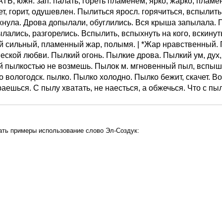
Ь, южн. зап. палать, гореть пламенем, ярко, жарко, пламене
т, горит, одушевлен. Пылиться яросл. горячиться, вспылить
нула. Дрова допылали, обуглились. Вся крыша запылала. П
лались, разгорелись. Вспылить, вспыхнуть на кого, вскинуть
 сильный, пламенный жар, полымя. | *Жар нравственный. 
ской любви. Пылкий огонь. Пылкие дрова. Пылкий ум, дух, в
 пылкостью не возмешь. Пылок м. мгновенный пыл, вспышка
 вологодск. пылко. Пылко холодно. Пылко бежит, скачет. Во
аешься. С пылу хватать, не наесться, а обжечься. Что с пыл
ать примеры использование слово Эл-Создук: