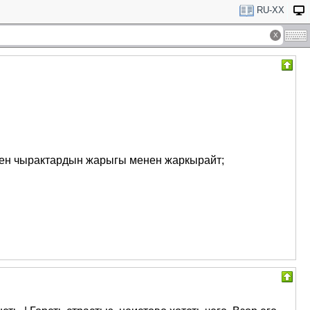
RU-XX
еген чырактардын жарыгы менен жаркырайт;