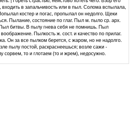
ть. | Гореть страстью, неистово хотеть чего. Взор его
, входить в запальчивость или в пыл. Солома вспылала,
опылал костер и погас, пропылал он недолго. Щеки
ся. Пылание, состояние по глаг. Пыл м. пыло ср. арх.
Пыл битвы. В пылу гнева себя не помнишь. Пыл
оображение. Пылкость ж. сост. и качество по прилаг.
. Он за все пылком берется, с жаром, но не надолго.
зле пылу постой, раскраснеешься; возле сажи -
у сорвем, то и глотаем (то и жрем), недосужно.