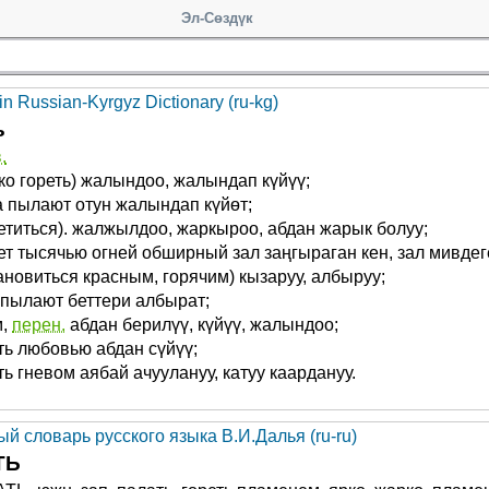
Эл-Сөздүк
n Russian-Kyrgyz Dictionary (ru-kg)
ь
.
ко гореть) жалындоо, жалындап күйүү;
 пылают отун жалындап күйөт;
етиться). жалжылдоо, жаркыроо, абдан жарык болуу;
т тысячью огней обширный зал заңгыраган кен, зал мивд
ановиться красным, горячим) кызаруу, албыруу;
пылают беттери албырат;
м,
перен.
абдан берилүү, күйүү, жалындоо;
ь любовью абдан сүйүү;
ь гневом аябай ачуулануу, катуу каардануу.
й словарь русского языка В.И.Далья (ru-ru)
ТЬ