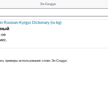
Эл-Сөздүк
n Russian-Kyrgyz Dictionary (ru-kg)
пный
 -ое
мес.
ать примеры использование слово Эл-Создук: