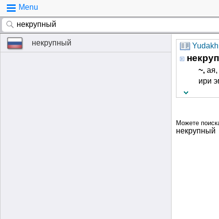
Menu
некрупный
Yudakhi
некру
~,
­ая,
ири э
Можете поиск
некрупный