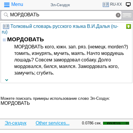
Menu
RU-XX
Эл-Сөздүк
Толковый словарь русского языка В.И.Далья (ru-
ru)
МОРДОВАТЬ
МОРДОВАТЬ кого, южн. зап. ряз. (немецк. morden?)
томить, изнурять, мучить, маять. Начто мордуешь
лошадь? Совсем замордовал собаку. Долго
мордовался, бился, маялся. Замордовать кого,
замучить; сгубить.
Можете поискать примеры использование слово Эл-Создук:
МОРДОВАТЬ
Эл-сөздүк
Other services...
0.0786 сек.