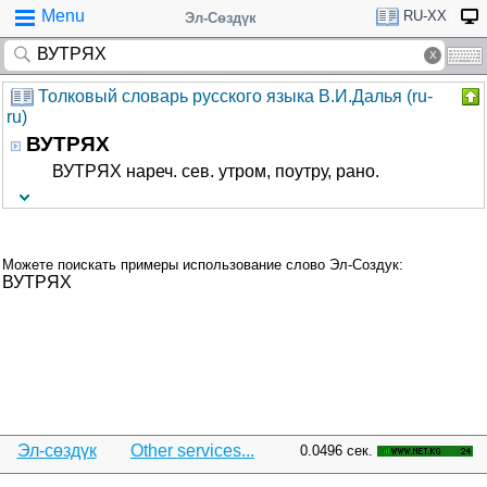
Menu
RU-XX
Эл-Сөздүк
Толковый словарь русского языка В.И.Далья (ru-
ru)
ВУТРЯХ
ВУТРЯХ нареч. сев. утром, поутру, рано.
Можете поискать примеры использование слово Эл-Создук:
ВУТРЯХ
Эл-сөздүк
Other services...
0.0496 сек.