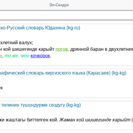
Эл-Сөздүк
ско-Русский словарь Юдахина (kg-ru)
хлетний валух;
н кой шишегинде карыйт
погов.
дрянной баран в двухлетнем
н.
то же, что
кочкорок
.
афический словарь киргизского языка (Карасаев) (kg-kg)
к
 тилинин түшүндүрмө сөздүгү (kg-kg)
и жаштагы биттелген кой.
Жаман кой шишегинде карыйт
(