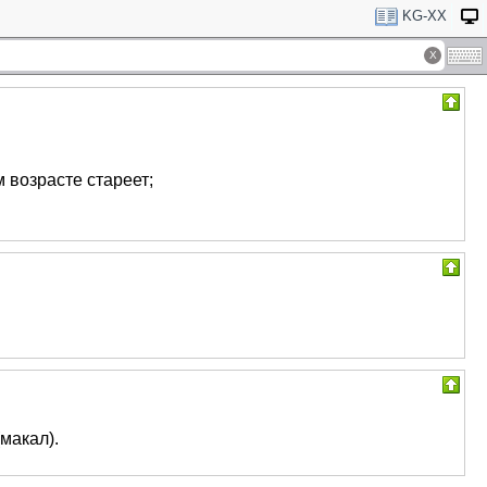
KG-XX
 возрасте стареет;
макал).