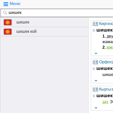
Меню
шишек
Киргиз
шишек
шишек кой
1.
дву
жама
2.
юж
Орфогр
шишек
шише
Кыргыз
шишек
зат.
Эк