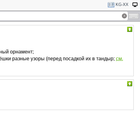
KG-XX
ёный орнамент;
ёшки разные узоры (перед посадкой их в тандыр;
см.