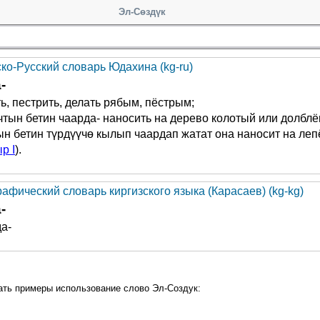
Эл-Сөздүк
ско-Русский словарь Юдахина (kg-ru)
-
ь, пестрить, делать рябым, пёстрым;
тын бетин чаарда- наносить на дерево колотый или долбл
н бетин түрдүүчө кылып чаардап жатат она наносит на леп
р I
).
афический словарь киргизского языка (Карасаев) (kg-kg)
-
а-
ать примеры использование слово Эл-Создук: