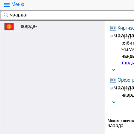
Меню
чаарда-
Киргиз
чаарда
рябит
жыгач
нанды
танды
Орфогр
чаарда
чаард
Можете поиск
чаарда-