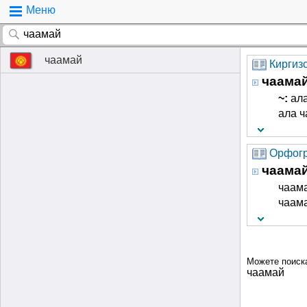
Меню
чаамай
Киргиз
чаама
~:
ал
ала ч
Орфогр
чаама
чаама
чаам
Можете поиск
чаамай