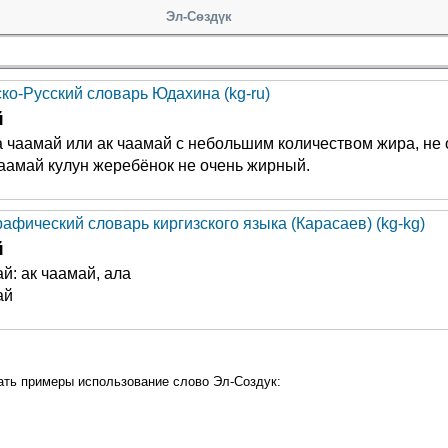
Эл-Сөздүк
ско-Русский словарь Юдахина (kg-ru)
й
а чаамай или ак чаамай с небольшим количеством жира, не 
аамай кулун жеребёнок не очень жирный.
афический словарь киргизского языка (Карасаев) (kg-kg)
й
й: ак чаамай, ала
ай
ать примеры использование слово Эл-Создук: