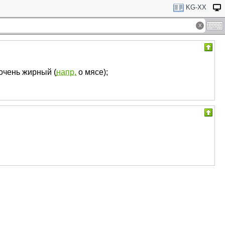
KG-XX
очень жирный (
напр.
о мясе);