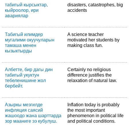
табигый кырсыктар,
disasters, catastrophes, big
кыйроолор, ири
accidents
авариялар
Табигый илимдер
A science teacher
мугалими окуучуларын
motivated her students by
тамаша менен
making class fun.
кызыктырды
Албетте, бир дагы дин
Certainly no religious
табигый укуктун
difference justifies the
тебеленишине жол
relaxation of natural law.
бербейт.
Азыркы мезгилде
Inflation today is probably
инфляция саясий
the most important
жашоодо жана шарттарда
phenomenon in political life
зор мааниге ээ кубулуш.
and political conditions.