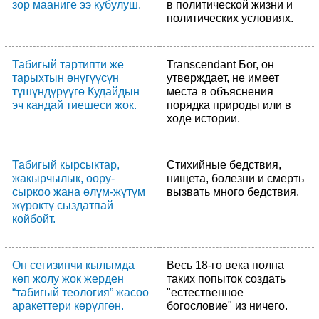
зор мааниге ээ кубулуш.
в политической жизни и
политических условиях.
Табигый тартипти же
Transcendant Бог, он
тарыхтын өнүгүүсүн
утверждает, не имеет
түшүндүрүүгө Кудайдын
места в объяснения
эч кандай тиешеси жок.
порядка природы или в
ходе истории.
Табигый кырсыктар,
Стихийные бедствия,
жакырчылык, оору-
нищета, болезни и смерть
сыркоо жана өлүм-жүтүм
вызвать много бедствия.
жүрөктү сыздатпай
койбойт.
Он сегизинчи кылымда
Весь 18-го века полна
көп жолу жок жерден
таких попыток создать
“табигый теология” жасоо
"естественное
аракеттери көрүлгөн.
богословие" из ничего.