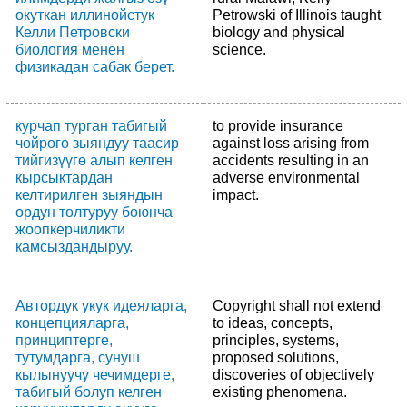
окуткан иллинойстук
Petrowski of Illinois taught
Келли Петровски
biology and physical
биология менен
science.
физикадан сабак берет.
курчап турган табигый
to provide insurance
чөйрөгө зыяндуу таасир
against loss arising from
тийгизүүгө алып келген
accidents resulting in an
кырсыктардан
adverse environmental
келтирилген зыяндын
impact.
ордун толтуруу боюнча
жоопкерчиликти
камсыздандыруу.
Автордук укук идеяларга,
Copyright shall not extend
концепцияларга,
to ideas, concepts,
принциптерге,
principles, systems,
тутумдарга, сунуш
proposed solutions,
кылынуучу чечимдерге,
discoveries of objectively
табигый болуп келген
existing phenomena.