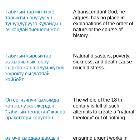
Табигый тартипти же
A transcendant God, he
тарыхтын өнүгүүсүн
argues, has no place in
түшүндүрүүгө Кудайдын
explanations of the order of
эч кандай тиешеси жок.
nature or the course of
history.
Табигый кырсыктар,
Natural disasters, poverty,
жакырчылык, оору-
sickness, and death cause
сыркоо жана өлүм-жүтүм
much distress.
жүрөктү сыздатпай
койбойт.
Он сегизинчи кылымда
The whole of the 18 th
көп жолу жок жерден
century is full of such
“табигый теология” жасоо
attempts to create a “natural
аракеттери көрүлгөн.
theology” out of nothing.
өзгөчө кырдаалдардын
ensuring urgent works in