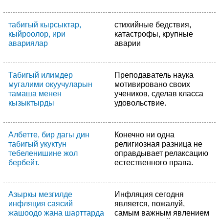
табигый кырсыктар,
стихийные бедствия,
кыйроолор, ири
катастрофы, крупные
авариялар
аварии
Табигый илимдер
Преподаватель наука
мугалими окуучуларын
мотивировано своих
тамаша менен
учеников, сделав класса
кызыктырды
удовольствие.
Албетте, бир дагы дин
Конечно ни одна
табигый укуктун
религиозная разница не
тебеленишине жол
оправдывает релаксацию
бербейт.
естественного права.
Азыркы мезгилде
Инфляция сегодня
инфляция саясий
является, пожалуй,
жашоодо жана шарттарда
самым важным явлением