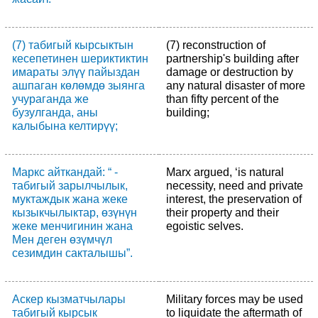
(7) табигый кырсыктын
(7) reconstruction of
кесепетинен шериктиктин
partnership's building after
имараты элүү пайыздан
damage or destruction by
ашпаган көлөмдө зыянга
any natural disaster of more
учураганда же
than fifty percent of the
бузулганда, аны
building;
калыбына келтирүү;
Маркс айткандай: “ -
Marx argued, ‘is natural
табигый зарылчылык,
necessity, need and private
муктаждык жана жеке
interest, the preservation of
кызыкчылыктар, өзүнүн
their property and their
жеке менчигинин жана
egoistic selves.
Мен деген өзүмчүл
сезимдин сакталышы”.
Аскер кызматчылары
Military forces may be used
табигый кырсык
to liquidate the aftermath of