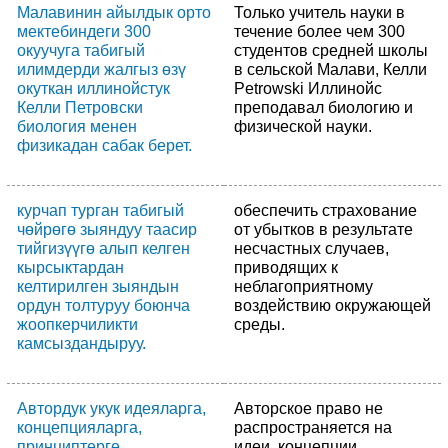
Малавинин айылдык орто
Только учитель науки в
мектебиндеги 300
течение более чем 300
окуучуга табигый
студентов средней школы
илимдерди жалгыз өзү
в сельской Малави, Келли
окуткан иллинойстук
Petrowski Иллинойс
Келли Петровски
преподавал биологию и
биология менен
физической науки.
физикадан сабак берет.
курчап турган табигый
обеспечить страхование
чөйрөгө зыяндуу таасир
от убытков в результате
тийгизүүгө алып келген
несчастных случаев,
кырсыктардан
приводящих к
келтирилген зыяндын
неблагоприятному
ордун толтуруу боюнча
воздействию окружающей
жоопкерчиликти
среды.
камсыздандыруу.
Автордук укук идеяларга,
Авторское право не
концепцияларга,
распространяется на
принциптерге,
идеи, концепции,