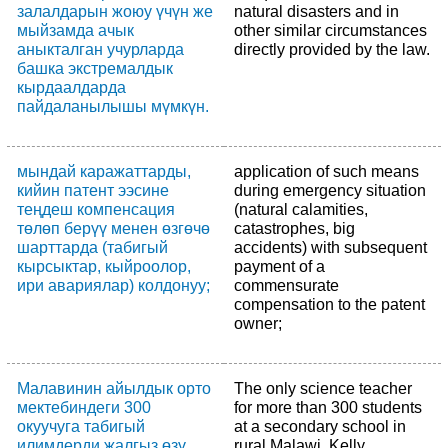
залалдарын жоюу үчүн же
natural disasters and in
мыйзамда ачык
other similar circumstances
аныкталган учурларда
directly provided by the law.
башка экстремалдык
кырдаалдарда
пайдаланылышы мүмкүн.
мындай каражаттарды,
application of such means
кийин патент ээсине
during emergency situation
теңдеш компенсация
(natural calamities,
төлөп берүү менен өзгөчө
catastrophes, big
шарттарда (табигый
accidents) with subsequent
кырсыктар, кыйроолор,
payment of a
ири авариялар) колдонуу;
commensurate
compensation to the patent
owner;
Малавинин айылдык орто
The only science teacher
мектебиндеги 300
for more than 300 students
окуучуга табигый
at a secondary school in
илимдерди жалгыз өзү
rural Malawi, Kelly