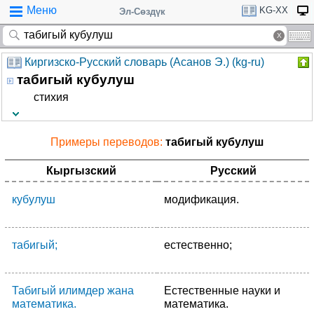
Меню
KG-XX
Эл-Сөздүк
Киргизско-Русский словарь (Асанов Э.) (kg-ru)
табигый кубулуш
стихия
Примеры переводов:
табигый кубулуш
Кыргызский
Русский
кубулуш
модификация.
табигый;
естественно;
Табигый илимдер жана
Естественные науки и
математика.
математика.