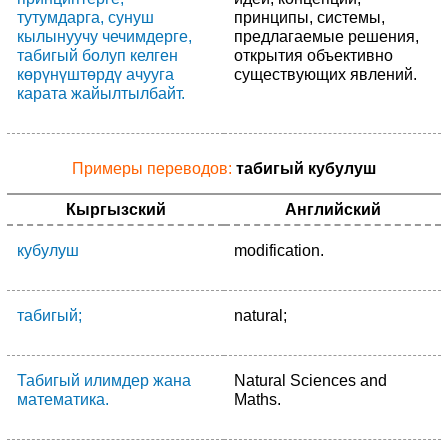
тутумдарга, сунуш
принципы, системы,
кылынуучу чечимдерге,
предлагаемые решения,
табигый болуп келген
открытия объективно
көрүнүштөрдү ачууга
существующих явлений.
карата жайылтылбайт.
Примеры переводов:
табигый кубулуш
Кыргызский
Английский
кубулуш
modification.
табигый;
natural;
Табигый илимдер жана
Natural Sciences and
математика.
Maths.