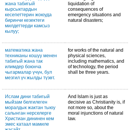
жана табигый
liquidation of
кырсыктардын
consequences of
кесепеттерин жоюуда
emergency situations and
биринчи кезектеги
natural disasters;
милдеттерди камсыз
кылуу;
математика жана
for works of the natural and
техниканы кошуу менен
physical sciences,
табигый жана так
including mathematics, and
илимдер боюнча
of technology, the period
чыгармалар үчүн, бул
shall be three years.
мезгил үч жылды түзөт.
Ислам дини табигый
And Islam is just as
мыйзам белгилеген
decisive as Christianity is, if
моралдык жактан тыюу
not more so, about the
салынган нерселерге
moral injunctions of natural
Христиан дининен кем
law.
эмес катаал мамиле
жасайт.