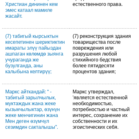
Христиан дининен кем
естественного права.
эмес катаал мамиле
жасайт.
(7) табигый кырсыктын
(7) реконструкция здания
кесепетинен шериктиктин
товарищества после
имараты элүү пайыздан
повреждения или
ашпаган көлөмдө зыянга
разрушения любой
учураганда же
стихийного бедствия
бузулганда, аны
более пятидесяти
калыбына келтирүү;
процентов здания;
Маркс айткандай: “ -
Маркс утверждал,
табигый зарылчылык,
'является естественной
муктаждык жана жеке
необходимостью,
кызыкчылыктар, өзүнүн
потребностью и частный
жеке менчигинин жана
интерес, сохранение их
Мен деген өзүмчүл
собственности и их
сезимдин сакталышы”.
эгоистических себя.