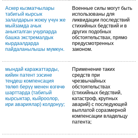
Аскер кызматчылары
Военные силы могут быть
табигый кырсык
использованы для
залалдарын жоюу үчүн же
ликвидации последствий
мыйзамда ачык
стихийных бедствий и в
аныкталган учурларда
других подобных
башка экстремалдык
обстоятельствах, прямо
кырдаалдарда
предусмотренных
пайдаланылышы мүмкүн.
законом.
мындай каражаттарды,
Применение таких
кийин патент ээсине
средств при
теңдеш компенсация
чрезвычайных
төлөп берүү менен өзгөчө
обстоятельствах
шарттарда (табигый
(стихийных бедствий,
кырсыктар, кыйроолор,
катастроф, крупных
ири авариялар) колдонуу;
аварий) с последующей
выплатой соразмерной
компенсации владельцу
патента;