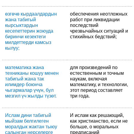
өзгөчө кырдаалдардын
обеспечения неотложных
жана табигый
работ при ликвидации
кырсыктардын
последствий
кесепеттерин жоюуда
чрезвычайных ситуаций и
биринчи кезектеги
стихийных бедствий;
милдеттерди камсыз
кылуу;
математика жана
для произведений по
техниканы кошуу менен
естественным и точным
табигый жана так
наукам, включая
илимдер боюнча
математику, и технологии,
чыгармалар үчүн, бул
этот период составляет
мезгил үч жылды түзөт.
три года.
Ислам дини табигый
И ислам как решающий,
мыйзам белгилеген
как христианство, если не
моралдык жактан тыюу
больше, о моральных
салынган нерселерге
предписаний