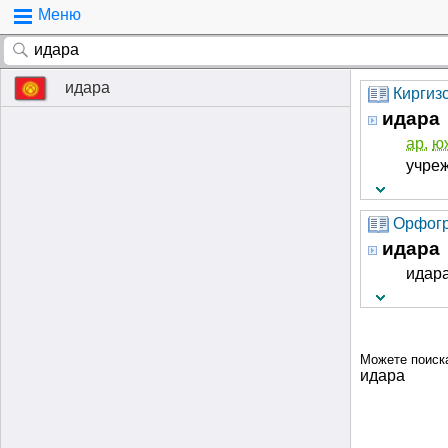
Меню
идара
Киргиз
идара
ар.
ю
учреж
Орфогр
идара
идар
Можете поиск
идара