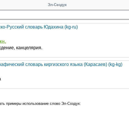
Эл-Сөздүк
ско-Русский словарь Юдахина (kg-ru)
жн.
дение, канцелярия.
афический словарь киргизского языка (Карасаев) (kg-kg)
а
ать примеры использование слово Эл-Создук: