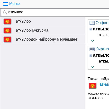
Меню
аткылоо
Орфогр
аткыл
аткылоо буктурма
аткы
аткылоодон кыйроону мерчемдөө
Кыргыз
аткыл
аткы
Также найд
аткы
Можете поиск
аткылоо