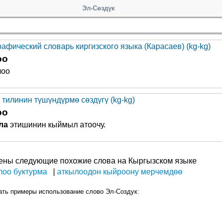
Эл-Сөздүк
афический словарь киргизского языка (Карасаев) (kg-kg)
оо
лоо
 тилинин түшүндүрмө сөздүгү (kg-kg)
оо
ла
этишинин кыймыл атоочу.
ены следующие похожие слова на Кыргызском языке
лоо буктурма
аткылоодон кыйроону мерчемдөө
ать примеры использование слово Эл-Создук: