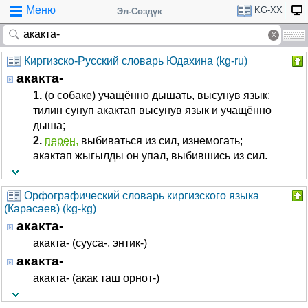
Меню
KG-XX
Эл-Сөздүк
Киргизско-Русский словарь Юдахина (kg-ru)
акакта-
1.
(о собаке) учащённо дышать, высунув язык;
тилин сунуп акактап высунув язык и учащённо
дыша;
2.
перен.
выбиваться из сил, изнемогать;
акактап жыгылды он упал, выбившись из сил.
Орфографический словарь киргизского языка
(Карасаев) (kg-kg)
акакта-
акакта- (сууса-, энтик-)
акакта-
акакта- (акак таш орнот-)