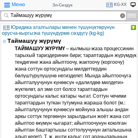
Меню
KG-XX
Эл-Сөздүк
Юридика аталгылары менен түшүнүктөрүнүн
орусча-кыргызча түшүндүрмө сөздүгү (kg-kg)
Таймашуу жүрүмү
ТАЙМАШУУ ЖҮРҮМҮ
– кылмыш-жаза процессинин
тарыхый тариздеринин бири; тараптардын жүрүмдүк
теңдигине жана айыптоочу, жактоочу (коргоочу)
жана соттун ортосундагы милдеттердин
бөлүштүрүлүшүнө негизделет. Мында айыптоочуга
айыпталуучунун күнөөсүн «далилдөө милдети»
жүктөлөт, ал эми сот болсо тараптардын
ортосундагы калыс катары чыгат. Соттун чечими
тараптардын туткан тутумуна жараша болот (м.:
айыпталуучунун күнөөсүн мойнуна алышы андан
аркы соттук тергөөнүн зарылдыгын жоёт жана сот
айыптоо өкүмүн чыгарат; айыптоочунун коюлган
айыптан баштартышы соттолуучунун акталышына
алып келет). Т. ж. ишти калыс сот арачыларынын