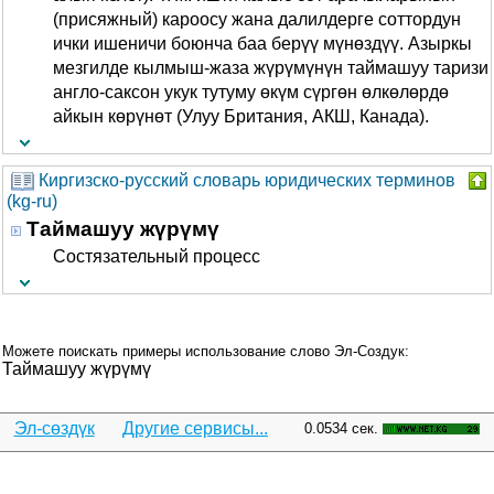
(присяжный) кароосу жана далилдерге соттордун
ички ишеничи боюнча баа берүү мүнөздүү. Азыркы
мезгилде кылмыш-жаза жүрүмүнүн таймашуу таризи
англо-саксон укук тутуму өкүм сүргөн өлкөлөрдө
айкын көрүнөт (Улуу Британия, АКШ, Канада).
Киргизско-русский словарь юридических терминов
(kg-ru)
Таймашуу жүрүмү
Состязательный процесс
Можете поискать примеры использование слово Эл-Создук:
Таймашуу жүрүмү
Эл-сөздүк
Другие сервисы...
0.0534 сек.