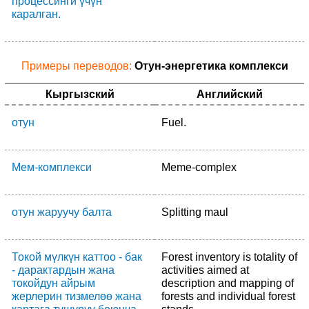
процессинги үчүн
каралган.
Примеры переводов:
Отун-энергетика комплекси
Кыргызский
Английский
отун
Fuel.
Мем-комплекси
Meme-complex
отун жаруучу балта
Splitting maul
Токой мүлкүн каттоо - бак
Forest inventory is totality of
- дарактардын жана
activities aimed at
токойдун айрым
description and mapping of
жерлерин тизмелөө жана
forests and individual forest