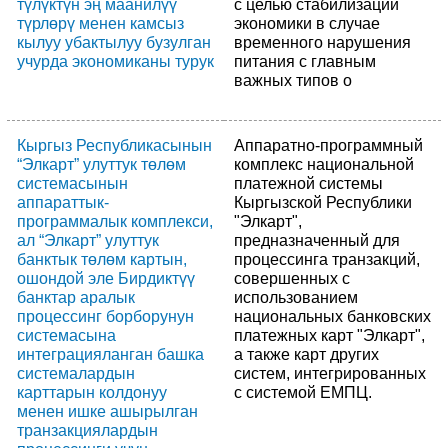
түлүктүн эң маанилүү
с целью стабилизации
түрлөрү менен камсыз
экономики в случае
кылуу убактылуу бузулган
временного нарушения
учурда экономиканы турук
питания с главным
важных типов о
Кыргыз Республикасынын
Аппаратно-программный
“Элкарт” улуттук төлөм
комплекс национальной
системасынын
платежной системы
аппараттык-
Кыргызской Республики
программалык комплекси,
"Элкарт",
ал “Элкарт” улуттук
предназначенный для
банктык төлөм картын,
процессинга транзакций,
ошондой эле Бирдиктүү
совершенных с
банктар аралык
использованием
процессинг борборунун
национальных банковских
системасына
платежных карт "Элкарт",
интеграцияланган башка
а также карт других
системалардын
систем, интегрированных
карттарын колдонуу
с системой ЕМПЦ.
менен ишке ашырылган
транзакциялардын