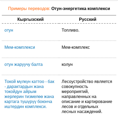
Примеры переводов:
Отун-энергетика комплекси
Кыргызский
Русский
отун
Топливо.
Мем-комплекси
Мем-комплекс
отун жаруучу балта
колун
Токой мүлкүн каттоо - бак
Лесоустройство является
- дарактардын жана
совокупность
токойдун айрым
мероприятий,
жерлерин тизмелөө жана
направленных на
картага түшүрүү боюнча
описание и картирование
иштердин комплекси.
лесов и отдельных
лесных насаждений.