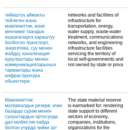
тийиштүү аймакты
networks and facilities of
тейлеген жана
infrastructure for
мамлекеттик, жеке
transportation, energy,
менчикке таандык
water supply, waste-water
ишканаларга караштуу
treatment, communications
болбогон транспорт,
networks, and engineering
энергетика, суу менен
infrastructure facilities
жабдуу, канализация
servicing the territory of
курулуштары менен
local self-governments and
коммуникацияларынын
not owned by state or priva
тармактары жана
инфраструктура
объекттери;
Мамлекеттик
The state material reserve
материалдык резерв: ички
is earmarked for: rendering
базарда сурам менен
state support to different
сунуштардын ортосунда
sectors of economy,
дал келбестик пайда
companies, institutions,
болгон учурда чийки зат
organizations for the