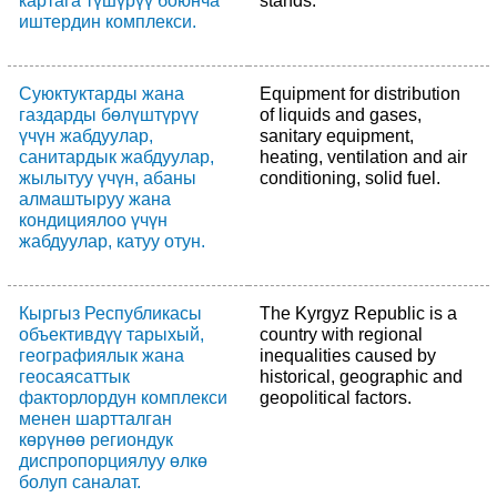
картага түшүрүү боюнча
stands.
иштердин комплекси.
Суюктуктарды жана
Equipment for distribution
газдарды бөлүштүрүү
of liquids and gases,
үчүн жабдуулар,
sanitary equipment,
санитардык жабдуулар,
heating, ventilation and air
жылытуу үчүн, абаны
conditioning, solid fuel.
алмаштыруу жана
кондициялоо үчүн
жабдуулар, катуу отун.
Кыргыз Республикасы
The Kyrgyz Republic is a
объективдүү тарыхый,
country with regional
географиялык жана
inequalities caused by
геосаясаттык
historical, geographic and
факторлордун комплекси
geopolitical factors.
менен шартталган
көрүнөө региондук
диспропорциялуу өлкө
болуп саналат.