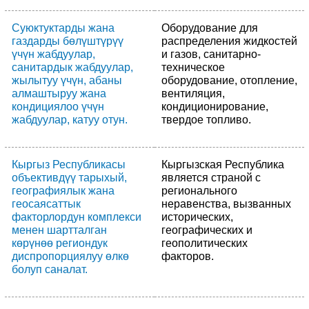
Суюктуктарды жана
Оборудование для
газдарды бөлүштүрүү
распределения жидкостей
үчүн жабдуулар,
и газов, санитарно-
санитардык жабдуулар,
техническое
жылытуу үчүн, абаны
оборудование, отопление,
алмаштыруу жана
вентиляция,
кондициялоо үчүн
кондиционирование,
жабдуулар, катуу отун.
твердое топливо.
Кыргыз Республикасы
Кыргызская Республика
объективдүү тарыхый,
является страной с
географиялык жана
регионального
геосаясаттык
неравенства, вызванных
факторлордун комплекси
исторических,
менен шартталган
географических и
көрүнөө региондук
геополитических
диспропорциялуу өлкө
факторов.
болуп саналат.