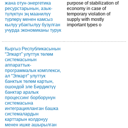
жана отун-энергетика
purpose of stabilization of
ресурстарынын, азык-
economy in case of
түлүктүн эң маанилүү
temporary violation of
түрлөрү менен камсыз
supply with mostly
кылуу убактылуу бузулган
important types o
учурда экономиканы турук
Кыргыз Республикасынын
“Элкарт” улуттук төлөм
системасынын
аппараттык-
программалык комплекси,
ал “Элкарт” улуттук
банктык төлөм картын,
ошондой эле Бирдиктүү
банктар аралык
процессинг борборунун
системасына
интеграцияланган башка
системалардын
карттарын колдонуу
менен ишке ашырылган