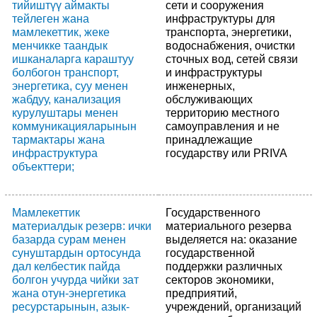
тийиштүү аймакты
сети и сооружения
тейлеген жана
инфраструктуры для
мамлекеттик, жеке
транспорта, энергетики,
менчикке таандык
водоснабжения, очистки
ишканаларга караштуу
сточных вод, сетей связи
болбогон транспорт,
и инфраструктуры
энергетика, суу менен
инженерных,
жабдуу, канализация
обслуживающих
курулуштары менен
территорию местного
коммуникацияларынын
самоуправления и не
тармактары жана
принадлежащие
инфраструктура
государству или PRIVA
объекттери;
Мамлекеттик
Государственного
материалдык резерв: ички
материального резерва
базарда сурам менен
выделяется на: оказание
сунуштардын ортосунда
государственной
дал келбестик пайда
поддержки различных
болгон учурда чийки зат
секторов экономики,
жана отун-энергетика
предприятий,
ресурстарынын, азык-
учреждений, организаций