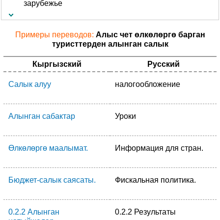
зарубежье
Примеры переводов:
Алыс чет өлкөлөргө барган
туристтерден алынган салык
Кыргызский
Русский
Салык алуу
налогообложение
Алынган сабактар
Уроки
Өлкөлөргө маалымат.
Информация для стран.
Бюджет-салык саясаты.
Фискальная политика.
0.2.2 Алынган
0.2.2 Результаты