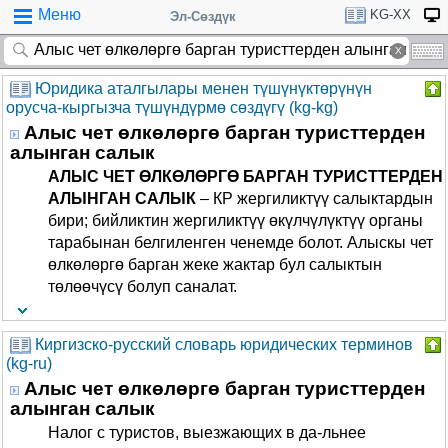
Меню
KG-XX
Эл-Сөздүк
Юридика аталгылары менен түшүнүктөрүнүн
орусча-кыргызча түшүндүрмө сөздүгү (kg-kg)
Алыс чет өлкөлөргө барган туристтерден
алынган салык
АЛЫС ЧЕТ ӨЛКӨЛӨРГӨ БАРГАН ТУРИСТТЕРДЕН
АЛЫНГАН САЛЫК
– КР жергиликтүү салыктардын
бири; бийликтин жергиликтүү өкүлчүлүктүү органы
тарабынан белгиленген ченемде болот. Алыскы чет
өлкөлөргө барган жеке жактар бул салыктын
төлөөчүсү болуп саналат.
Киргизско-русский словарь юридических терминов
(kg-ru)
Алыс чет өлкөлөргө барган туристтерден
алынган салык
Налог с туристов, выезжающих в да-льнее