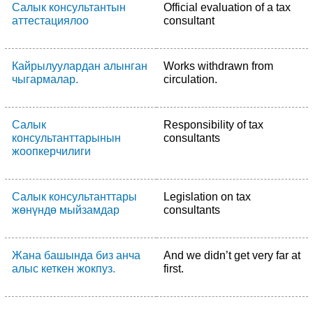
Салык консультантын
Official evaluation of a tax
аттестациялоо
consultant
Кайрылуулардан алынган
Works withdrawn from
чыгармалар.
circulation.
Салык
Responsibility of tax
консультанттарынын
consultants
жоопкерчилиги
Салык консультанттары
Legislation on tax
жөнүндө мыйзамдар
consultants
Жана башында биз анча
And we didn’t get very far at
алыс кеткен жокпуз.
first.