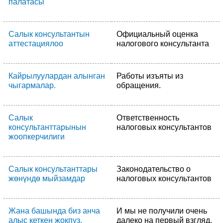
палатасы
Салык консультантын
Официальный оценка
аттестациялоо
налогового консультанта
Кайрылуулардан алынган
Работы изъяты из
чыгармалар.
обращения.
Салык
Ответственность
консультанттарынын
налоговых консультантов
жоопкерчилиги
Салык консультанттары
Законодательство о
жөнүндө мыйзамдар
налоговых консультантов
Жана башында биз анча
И мы не получили очень
алыс кеткен жокпуз.
далеко на первый взгляд.