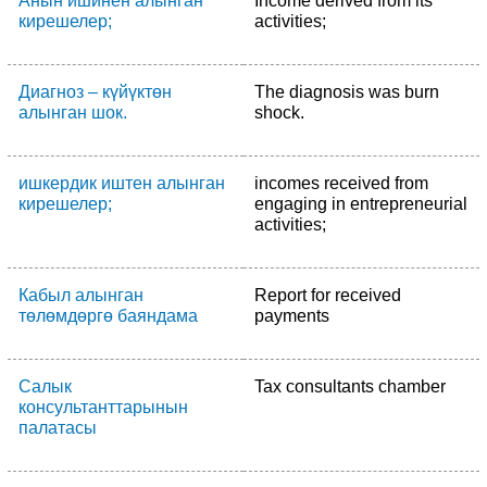
Анын ишинен алынган
Income derived from its
кирешелер;
activities;
Диагноз – күйүктөн
The diagnosis was burn
алынган шок.
shock.
ишкердик иштен алынган
incomes received from
кирешелер;
engaging in entrepreneurial
activities;
Кабыл алынган
Report for received
төлөмдөргө баяндама
payments
Салык
Tax consultants chamber
консультанттарынын
палатасы