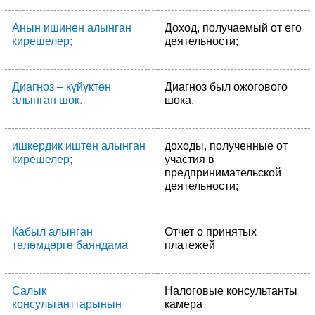
Анын ишинен алынган
Доход, получаемый от его
кирешелер;
деятельности;
Диагноз – күйүктөн
Диагноз был ожогового
алынган шок.
шока.
ишкердик иштен алынган
доходы, полученные от
кирешелер;
участия в
предпринимательской
деятельности;
Кабыл алынган
Отчет о принятых
төлөмдөргө баяндама
платежей
Салык
Налоговые консультанты
консультанттарынын
камера