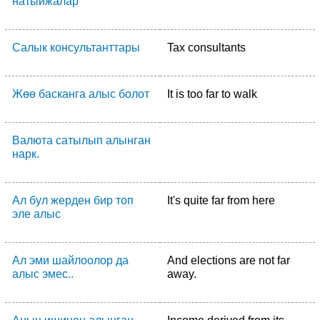
натыйжалар
Салык консультанттары
Tax consultants
Жөө басканга алыс болот
It is too far to walk
Валюта сатылып алынган
нарк.
Ал бул жерден бир топ
It's quite far from here
эле алыс
Ал эми шайлоолор да
And elections are not far
алыс эмес..
away.