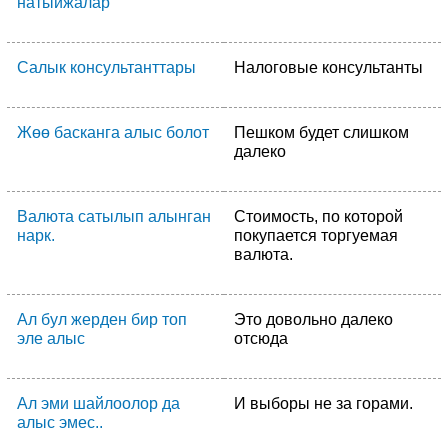
натыйжалар
Салык консультанттары
Налоговые консультанты
Жөө басканга алыс болот
Пешком будет слишком
далеко
Валюта сатылып алынган
Стоимость, по которой
нарк.
покупается торгуемая
валюта.
Ал бул жерден бир топ
Это довольно далеко
эле алыс
отсюда
Ал эми шайлоолор да
И выборы не за горами.
алыс эмес..