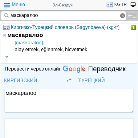
Меню
KG-TR
Эл-Сөздүк
Киргизко-Турецкий словарь (Sagynbaeva) (kg-tr)
маскаралоо
[maskaraloo]
alay etmek, eğlenmek, hicvetmek
Переводчик
Перевести через онлайн
КИРГИЗСКИЙ
ТУРЕЦКИЙ