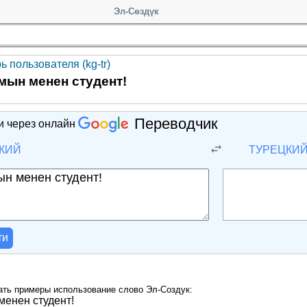
Эл-Сөздүк
 пользователя (kg-tr)
ын менен студент!
Переводчик
и через онлайн
КИЙ
ТУРЕЦКИ
ти
ать примеры использование слово Эл-Создук:
енен студент!