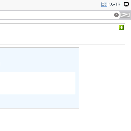
KG-TR
Й