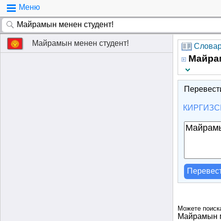
Меню
Майрамын менен студент!
Словарь
Майрам
Перевест
КИРГИЗС
Перевес
Можете поиск
Майрамын м