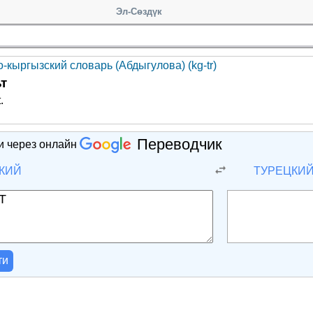
Эл-Сөздүк
-кыргызский словарь (Абдыгулова) (kg-tr)
т
.
Переводчик
и через онлайн
КИЙ
ТУРЕЦКИ
ти