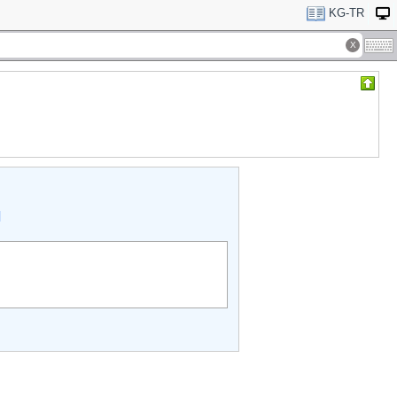
KG-TR
Й