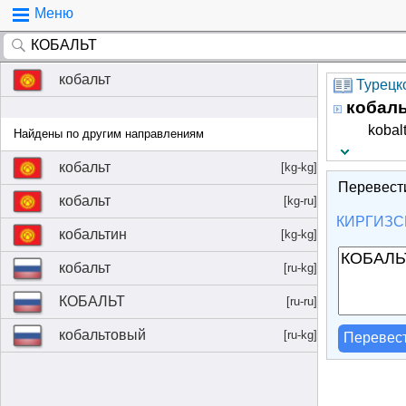
Меню
кобальт
Турецко
кобаль
kobalt
Найдены по другим направлениям
кобальт
[kg-kg]
Перевест
кобальт
[kg-ru]
КИРГИЗС
кобальтин
[kg-kg]
кобальт
[ru-kg]
КОБАЛЬТ
[ru-ru]
кобальтовый
[ru-kg]
Перевес