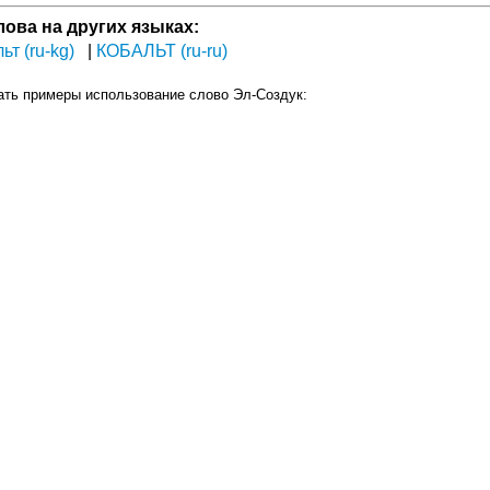
лова на других языках:
ьт (ru-kg)
КОБАЛЬТ (ru-ru)
ать примеры использование слово Эл-Создук: