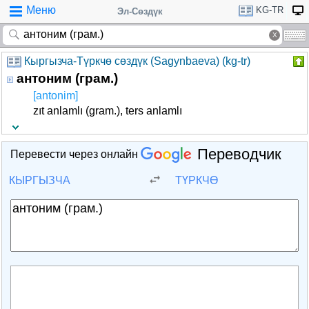
Меню
KG-TR
Эл-Сөздүк
Кыргызча-Түркчө сөздүк (Sagynbaeva) (kg-tr)
антоним (грам.)
[аntonim]
zıt anlamlı (gram.), ters anlamlı
Переводчик
Перевести через онлайн
КЫРГЫЗЧА
ТҮРКЧӨ