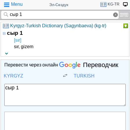
Menu
KG-TR
Эл-Сөздүк
Kyrgyz-Turkish Dictionary (Sagynbaeva) (kg-tr)
сыр 1
[sır]
sır, gizem
Переводчик
Перевести через онлайн
KYRGYZ
TURKISH