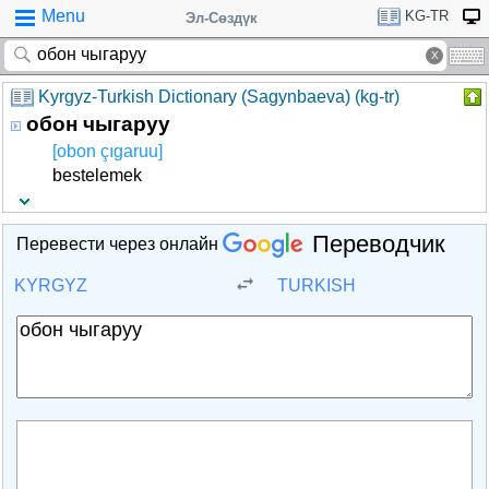
Menu
KG-TR
Эл-Сөздүк
Kyrgyz-Turkish Dictionary (Sagynbaeva) (kg-tr)
обон чыгаруу
[obon çıgaruu]
bestelemek
Переводчик
Перевести через онлайн
KYRGYZ
TURKISH