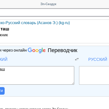
Эл-Сөздүк
ко-Русский словарь (Асанов Э.) (kg-ru)
 таш
жник
Переводчик
и через онлайн
КИЙ
РУССКИЙ
ти