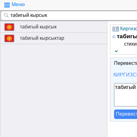
Меню
табигый кырсык
Киргизс
табиг
табигый кырсыктар
стихи
Перевест
КИРГИЗС
Перевес