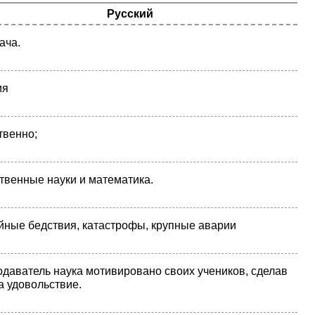
Русский
ача.
ия
твенно;
твенные науки и математика.
йные бедствия, катастрофы, крупные аварии
даватель наука мотивировано своих учеников, сделав
а удовольствие.