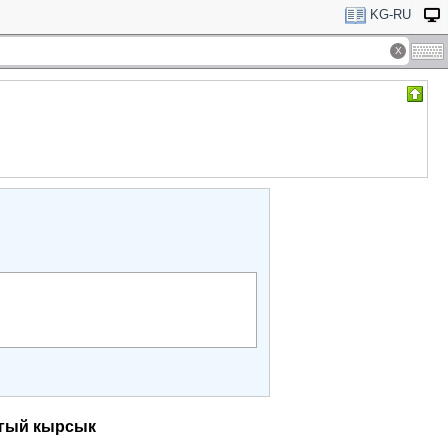
KG-RU
гый кырсык