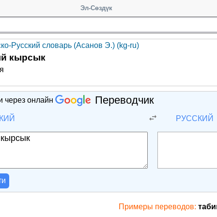
Эл-Сөздүк
ко-Русский словарь (Асанов Э.) (kg-ru)
ый кырсык
я
Переводчик
и через онлайн
КИЙ
РУССКИЙ
ти
Примеры переводов:
таби