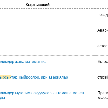
Кыргызский
незад
Авар
естес
илимдер жана математика.
Естес
кырсык
тар, кыйроолор, ири авариялар
стихи
илимдер мугалими окуучуларын тамаша менен
Препо
рды
класс