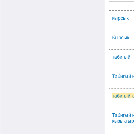
кырсык
Кырсык
табигый;
Табигый 
табигый 
Табигый 
кызыкты