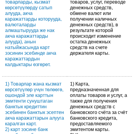
товарларды, кызмат
товаров, услуг, переводе
көрсөтүүлөрдү сатып
денежных средств,
алууда, акча
обмене валют или
каражаттарды которууда,
получении наличных
валюталарды
денежных средств), в
алмаштырууда же нак
результате которой
акча каражаттарды
происходит изменение
алууда), анын
остатка денежных
натыйжасында карт
средств на счете
ээсинин эсебинде акча
держателя карты.
каражаттардын
калдыктары өзгөрөт.
1) Товарлар жана кызмат
1) Карта,
көрсөтүүлөр үчүн төлөөгө,
предназначенная для
ошондой эле карттын
оплаты товаров и услуг, а
эмитенти сунуштаган
также для получения
банктык кредиттин
денежных средств с
эсебинен банктык эсептен
банковского счёта за счёт
акча каражаттарын алууга
банковского кредита,
каралган карт.
предоставляемого
2) карт ээсине банк
эмитентом карты.