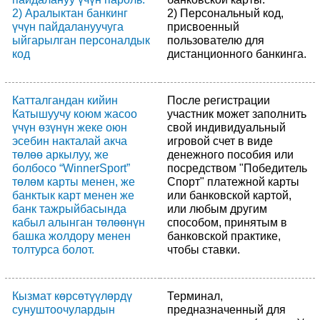
2) Аралыктан банкинг
2) Персональный код,
үчүн пайдалануучуга
присвоенный
ыйгарылган персоналдык
пользователю для
код
дистанционного банкинга.
Катталгандан кийин
После регистрации
Катышуучу коюм жасоо
участник может заполнить
үчүн өзүнүн жеке оюн
свой индивидуальный
эсебин накталай акча
игровой счет в виде
төлөө аркылуу, же
денежного пособия или
болбосо “WinnerSport”
посредством "Победитель
төлөм карты менен, же
Спорт" платежной карты
банктык карт менен же
или банковской картой,
банк тажрыйбасында
или любым другим
кабыл алынган төлөөнүн
способом, принятым в
башка жолдору менен
банковской практике,
толтурса болот.
чтобы ставки.
Кызмат көрсөтүүлөрдү
Терминал,
сунуштоочулардын
предназначенный для