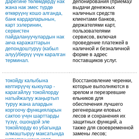
дарегине төлөмдөрдү нак
депонирования (приема)/
жана нак эмес түрдө
выдачи денежных
өткөрүүнү кошо алганда,
наличных средств
банк кардарларынын,
клиентами банков,
карт ээлеринин,
держателями карт,
сервистен
пользователями
пайдалануучулардын нак
сервисов, включая
акча каражаттарын
проведение платежей в
депондоштуруу (кабыл
наличной и безналичной
алуу)/берүү үчүн каралган
форме в адрес
терминал.
поставщиков услуг.
токойду калыбына
Восстановление черенки,
келтирүүчү кыюулар -
которые выполняются в
карагайлуу токойлорду
зрелом и перезревшие
натыйжалуу жаңыртып
ельников для
туруу жана алардын
обеспечения лучшего
коргоочу функцияларын
регенерации еловых
сактоо үчүн шарттарды
лесов и сохранения их
түзүү, ошондой эле
защитных функций, а
токойлорду өз убагында
также для своевременной
алмаштыруу максатында
замены лесов;