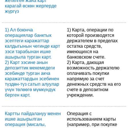
жетилген жана карт
карагай өскөн жерлерде
жүргүз
1) Ал боюнча
1) Карта, операции по
операциялар банктык
которой производятся
эсептеги каражаттар
держателем в пределах
калдыгынын чегинде карт
остатка средств,
ээси тарабынан ишке
имеющихся на
ашырыла турган карт.
банковском счете.
2) Карт ээсине анын
2) Карта, дающая
депозиттик мекемедеги
возможность держателю
эсебинде турган акча
оплачивать покупки
каражаттардын эсебинен
напрямую за счет
түздөн-түз сатып алуулар
денежных средств на его
үчүн төлөөгө мүмкүндүк
счете в депозитном
берген карт.
учреждении.
Картты пайдалануу менен
Операция с
ишке ашырылган
использованием карты
операция (мисалы,
(например, при покупке