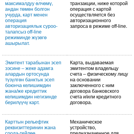
максималдуу өлчөмү,
транзакции, ниже которой
андан төмөн болгон
операция с картой
учурда, карт менен
осуществляется без
операция
авторизационного
авторизациялык суроо-
запроса в режиме оff-line.
талапсыз оff-line
режиминде жүзөгө
ашырылат.
Эмитент тарабынан эсеп
Карта, выдаваемая
ээсине – жеке адамга
эмитентом владельцу
алардын ортосунда
счета – физическому лицу
түзүлгөн банктык эсеп
на основании
боюнча келишимдин
заключенного с ним
жана/же кредиттик
договора банковского
келишимдин негизинде
счета и/или кредитного
берилүүчү карт.
договора.
Карттын рельефтик
Механическое
реквизиттеринин жана
устройство,
соода-тейлөө
предназначенное для