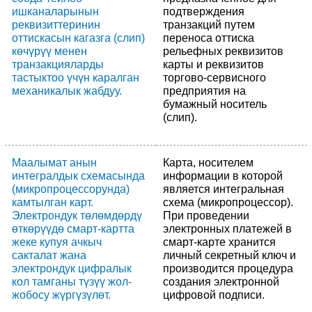
ишканаларынын
подтверждения
реквизиттеринин
транзакций путем
оттискасын кагазга (слип)
переноса оттиска
көчүрүү менен
рельефных реквизитов
транзакцияларды
карты и реквизитов
тастыктоо үчүн каралган
торгово-сервисного
механикалык жабдуу.
предприятия на
бумажный носитель
(слип).
Маалымат анын
Карта, носителем
интегралдык схемасында
информации в которой
(микропроцессорунда)
является интегральная
камтылган карт.
схема (микропроцессор).
Электрондук төлөмдөрдү
При проведении
өткөрүүдө смарт-картта
электронных платежей в
жеке купуя ачкыч
смарт-карте хранится
сакталат жана
личный секретный ключ и
электрондук цифралык
производится процедура
кол тамганы түзүү жол-
создания электронной
жобосу жүргүзүлөт.
цифровой подписи.