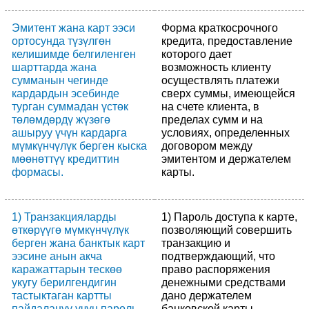
Эмитент жана карт ээси
Форма краткосрочного
ортосунда түзүлгөн
кредита, предоставление
келишимде белгиленген
которого дает
шарттарда жана
возможность клиенту
сумманын чегинде
осуществлять платежи
кардардын эсебинде
сверх суммы, имеющейся
турган суммадан үстөк
на счете клиента, в
төлөмдөрдү жүзөгө
пределах сумм и на
ашыруу үчүн кардарга
условиях, определенных
мүмкүнчүлүк берген кыска
договором между
мөөнөттүү кредиттин
эмитентом и держателем
формасы.
карты.
1) Транзакцияларды
1) Пароль доступа к карте,
өткөрүүгө мүмкүнчүлүк
позволяющий совершить
берген жана банктык карт
транзакцию и
ээсине анын акча
подтверждающий, что
каражаттарын тескөө
право распоряжения
укугу берилгендигин
денежными средствами
тастыктаган картты
дано держателем
пайдалануу үчүн пароль.
банковской карты.