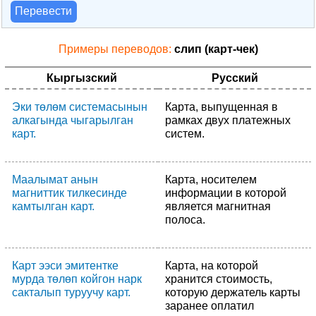
Перевести
Примеры переводов:
слип (карт-чек)
Кыргызский
Русский
Эки төлөм системасынын
Карта, выпущенная в
алкагында чыгарылган
рамках двух платежных
карт.
систем.
Маалымат анын
Карта, носителем
магниттик тилкесинде
информации в которой
камтылган карт.
является магнитная
полоса.
Карт ээси эмитентке
Карта, на которой
мурда төлөп койгон нарк
хранится стоимость,
сакталып туруучу карт.
которую держатель карты
заранее оплатил