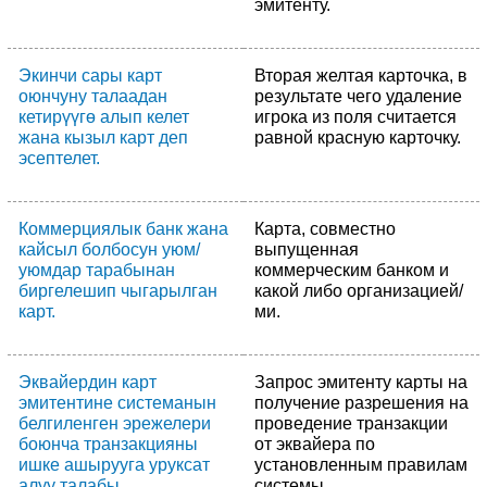
эмитенту.
Экинчи сары карт
Вторая желтая карточка, в
оюнчуну талаадан
результате чего удаление
кетирүүгө алып келет
игрока из поля считается
жана кызыл карт деп
равной красную карточку.
эсептелет.
Коммерциялык банк жана
Карта, совместно
кайсыл болбосун уюм/
выпущенная
уюмдар тарабынан
коммерческим банком и
биргелешип чыгарылган
какой либо организацией/
карт.
ми.
Эквайердин карт
Запрос эмитенту карты на
эмитентине системанын
получение разрешения на
белгиленген эрежелери
проведение транзакции
боюнча транзакцияны
от эквайера по
ишке ашырууга уруксат
установленным правилам
алуу талабы
системы.