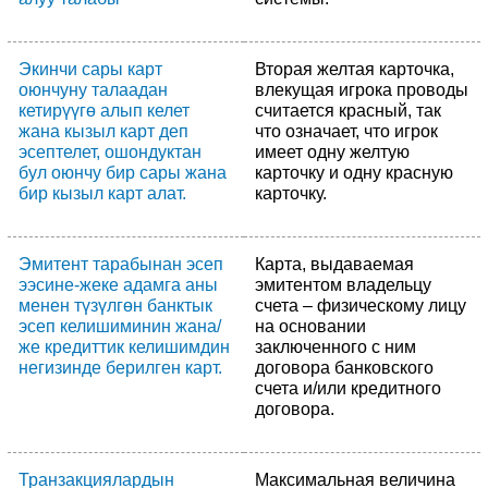
Экинчи сары карт
Вторая желтая карточка,
оюнчуну талаадан
влекущая игрока проводы
кетирүүгө алып келет
считается красный, так
жана кызыл карт деп
что означает, что игрок
эсептелет, ошондуктан
имеет одну желтую
бул оюнчу бир сары жана
карточку и одну красную
бир кызыл карт алат.
карточку.
Эмитент тарабынан эсеп
Карта, выдаваемая
ээсине-жеке адамга аны
эмитентом владельцу
менен түзүлгөн банктык
счета – физическому лицу
эсеп келишиминин жана/
на основании
же кредиттик келишимдин
заключенного с ним
негизинде берилген карт.
договора банковского
счета и/или кредитного
договора.
Транзакциялардын
Максимальная величина