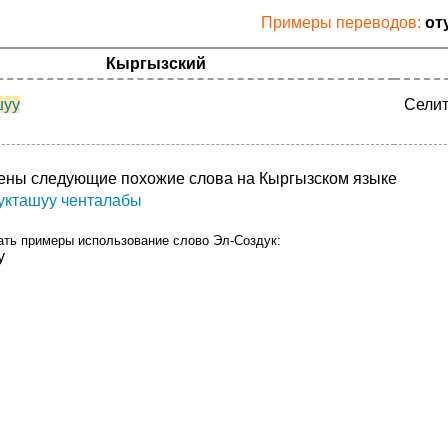
Примеры переводов:
от
Кыргызский
шуу
Селит
ены следующие похожие слова на Кыргызском языке
укташуу ченталабы
ать примеры использование слово Эл-Создук:
у