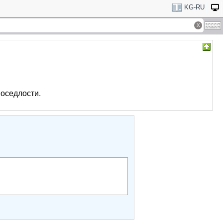
KG-RU
оседлости.