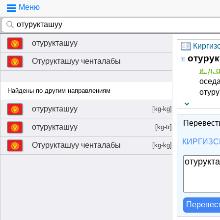
Меню
отурукташуу
Киргиз
отуру
Отурукташуу ченталабы
и. д. 
оседа
Найдены по другим направлениям
отуру
отурукташуу
[kg-kg]
Перевест
отурукташуу
[kg-tr]
КИРГИЗС
Отурукташуу ченталабы
[kg-kg]
Перевес