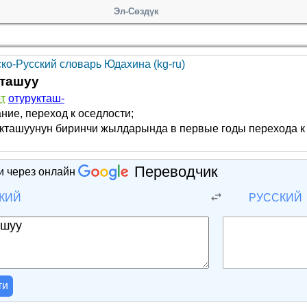
Эл-Сөздүк
ско-Русский словарь Юдахина (kg-ru)
кташуу
от
отурукташ-
ние, переход к оседлости;
кташуунун биринчи жылдарында в первые годы перехода к 
Переводчик
и через онлайн
КИЙ
РУССКИЙ
ти