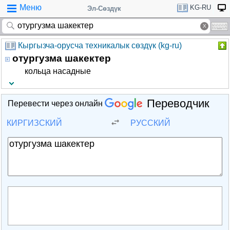
Меню
KG-RU
Эл-Сөздүк
Кыргызча-орусча техникалык сөздүк (kg-ru)
отургузма шакектер
кольца насадные
Переводчик
Перевести через онлайн
КИРГИЗСКИЙ
РУССКИЙ