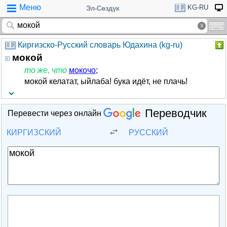
Меню
KG-RU
Эл-Сөздүк
Киргизско-Русский словарь Юдахина (kg-ru)
мокой
то же, что
мокочо
;
мокой келатат, ыйлаба! бука идёт, не плачь!
Переводчик
Перевести через онлайн
КИРГИЗСКИЙ
РУССКИЙ