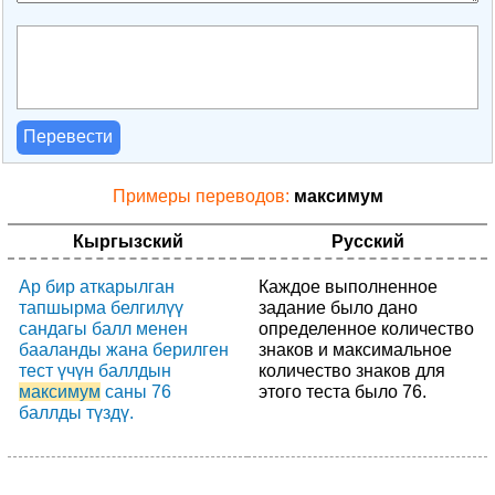
Перевести
Примеры переводов:
максимум
Кыргызский
Русский
Ар бир аткарылган
Каждое выполненное
тапшырма белгилүү
задание было дано
сандагы балл менен
определенное количество
бааланды жана берилген
знаков и максимальное
тест үчүн баллдын
количество знаков для
максимум
саны 76
этого теста было 76.
баллды түздү.