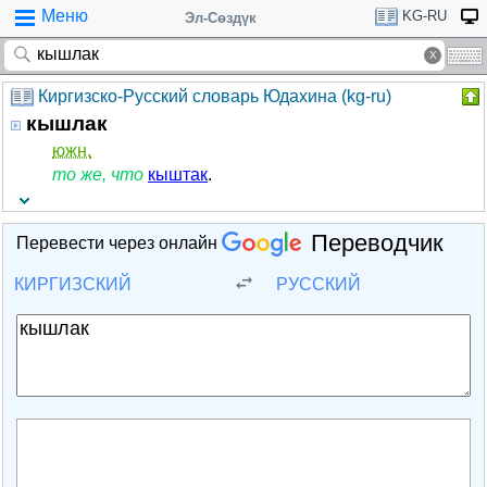
Меню
KG-RU
Эл-Сөздүк
Киргизско-Русский словарь Юдахина (kg-ru)
кышлак
южн.
то же, что
кыштак
.
Переводчик
Перевести через онлайн
КИРГИЗСКИЙ
РУССКИЙ